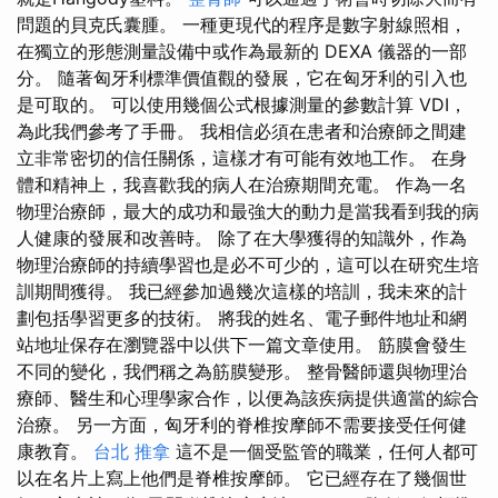
問題的貝克氏囊腫。 一種更現代的程序是數字射線照相，
在獨立的形態測量設備中或作為最新的 DEXA 儀器的一部
分。 隨著匈牙利標準價值觀的發展，它在匈牙利的引入也
是可取的。 可以使用幾個公式根據測量的參數計算 VDI，
為此我們參考了手冊。 我相信必須在患者和治療師之間建
立非常密切的信任關係，這樣才有可能有效地工作。 在身
體和精神上，我喜歡我的病人在治療期間充電。 作為一名
物理治療師，最大的成功和最強大的動力是當我看到我的病
人健康的發展和改善時。 除了在大學獲得的知識外，作為
物理治療師的持續學習也是必不可少的，這可以在研究生培
訓期間獲得。 我已經參加過幾次這樣的培訓，我未來的計
劃包括學習更多的技術。 將我的姓名、電子郵件地址和網
站地址保存在瀏覽器中以供下一篇文章使用。 筋膜會發生
不同的變化，我們稱之為筋膜變形。 整骨醫師還與物理治
療師、醫生和心理學家合作，以便為該疾病提供適當的綜合
治療。 另一方面，匈牙利的脊椎按摩師不需要接受任何健
康教育。
台北 推拿
這不是一個受監管的職業，任何人都可
以在名片上寫上他們是脊椎按摩師。 它已經存在了幾個世