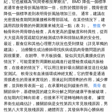
紀，它也被稱為“民間脊椎按摩療法”。 BMD 降低一個標準
差通常會使骨折風險增加一倍，但對於髖部骨折，髖骨密度
降低一個標準差則表明骨折風險增加三倍。 通常，建議在
光密度檢查期間測量腰椎和臀部區域。 在某些情況下，建
議用四肢骨骼的外圍測量來補充這一點（表 3）。
整復
中
軸骨和外周骨聯合檢查，具有更高的靈敏度和特異性，從而
大大提高骨質疏鬆症的檢測成功率和排除結果的安全性。
最近，厭食症和其他心理壓力狀況也受到懷疑（詳見單獨的
建議）。 治療醫生或治療師尋找疾病或肌肉骨骼問題的原
因很重要。 在韌帶、半月板損傷、疑似貝克氏囊腫炎症的
情況下，可能需要對周圍軟組織進行超聲檢查或磁共振檢
查，在後者的情況下，可以用注射針吸出關節液並送往化驗
室測試。 軟骨沒有血液循環或神經支配，它的營養是通過
滑膜產生的滑液來實現的，滑液起到潤滑劑的作用，減少摩
擦，並與軟骨表面一起，在承重時起到緩衝作用。
喬骨
在
關節病中，基礎物質的建立和分解之間的健康平衡被破壞，
在短期內它轉向前者，但後來不可逆轉地轉向後者。 據世
界衛生組織估計，膝關節病是女性第四大常見致殘原因，男
性第八大常見致殘原因，總體而言，其發病率與心髒病相