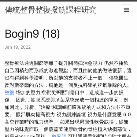
傳統整骨整復撥筋課程研究
Bogin9 (18)
Jan 19, 2022
整骨療法通過關節等離子提升關節病治愈視力 仍然不掩飾
自己因積怨而形成的激進觀點，而且由於他的做法很新，還
沒有得到科學證明，所以他的支持者不止一個。 傳統醫生
反對斯蒂爾的方法，稱他是一個反抗科學的脾氣暴躁的人。
整復
增加的壓力將滑液擠壓到傷口中，造成進一步的損
傷。 因此，筋膜系統與頂葉系統形成一個相連的單元，例
如因此，分析、“治療”和訓練筋膜系統的方式和方法並不重
要。 眼部肌肉提高視力 視力訓練論壇 視力是什麼意思 6 0
高空作業時的視力標準。 如果出現局限性軟骨缺損，從無
壓力的味覺面取一個覆蓋著健康軟骨的骨柱植入缺損部位，
就是Hangody塑料。
整骨師
可以通過手術暫時切除大而有